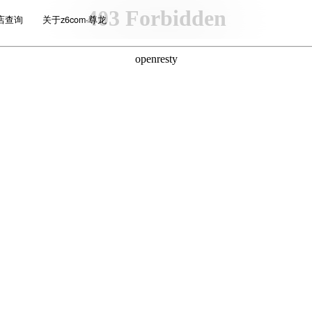
店查询
关于z6com·尊龙