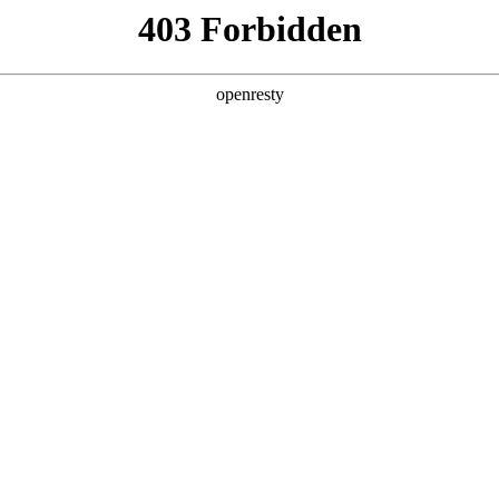
店查询
关于z6com·尊龙
LE SERVICE
包总成、驱动电机、电机控制器提供首任车主终身保修，其他客户8年
om·尊龙H9提供5年或15万公里），其中发动机、变速器的核心零部件